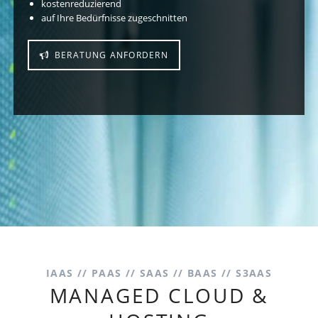
kostenreduzierend
auf Ihre Bedürfnisse zugeschnitten
BERATUNG ANFORDERN
IAAS // PAAS // SAAS // BAAS // S3AAS
MANAGED CLOUD &