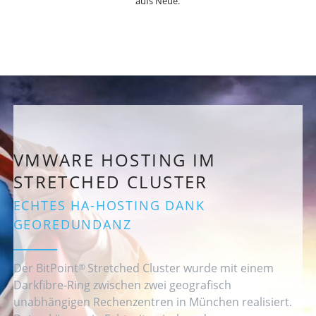
aufs Neue.
VMWARE HOSTING IM
STRETCHED CLUSTER
ECHTES HA-HOSTING DANK
GEOREDUNDANZ
Der BitPoint
Stretched Cluster wurde mit einem
®
Darkfibre-Ring zwischen zwei geografisch
unabhängigen Rechenzentren in München realisiert.