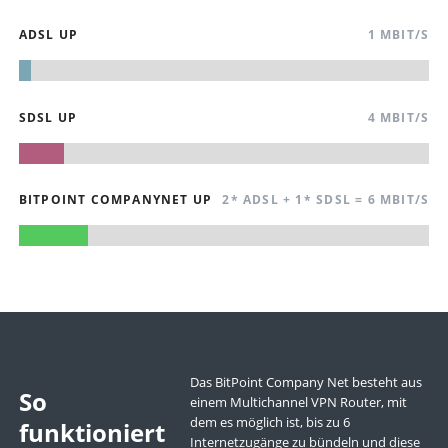
ADSL UP
1 MBIT/S
SDSL UP
4 MBIT/S
BITPOINT COMPANYNET UP
2* ADSL + 1* SDSL = 6 MBIT/S
Das BitPoint Company Net besteht aus
So
einem Multichannel VPN Router, mit
dem es möglich ist, bis zu 6
funktioniert
Internetzugänge zu bündeln und diese