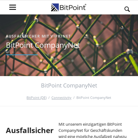
AUSFALLSICHER MIT VIPRINET
BitPoint CompanyNet
BitPoint CompanyNet
BitPoint (DE)
Connectivity
BitPoint CompanyNet
Mit unserem einzigartigen BitPoint
Ausfallsicher
CompanyNet für Geschäftskunden
wird eine mögliche Ausfallzeit nahezu