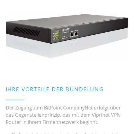
IHRE VORTEILE DER BÜNDELUNG
Der Zugang zum BitPoint CompanyNet erfolgt über
das Gegenstellenprinzip, das mit dem Viprinet VPN
Router in ihrem Firmennetzwerk beginnt.